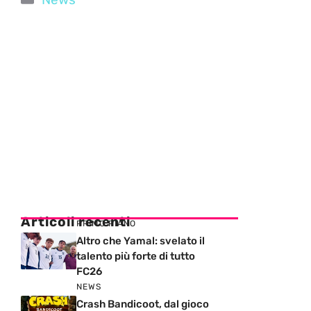
Articoli recenti
PRIMO PIANO
Altro che Yamal: svelato il
talento più forte di tutto
FC26
NEWS
Crash Bandicoot, dal gioco