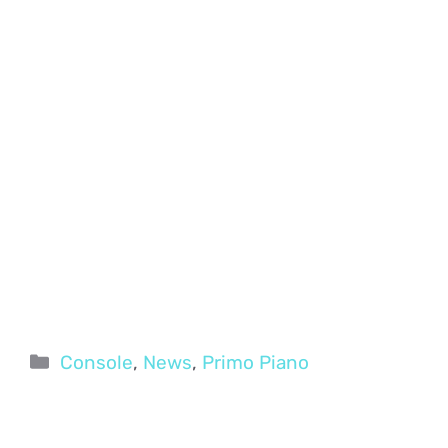
Categorie
Console
,
News
,
Primo Piano