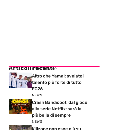
Articoli recenti
PRIMO PIANO
Altro che Yamal: svelato il
talento più forte di tutto
FC26
NEWS
Crash Bandicoot, dal gioco
alla serie Netflix: sarà la
più bella di sempre
NEWS
Killzone non esce più su