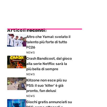
Articoli recenti
PRIMO PIANO
Altro che Yamal: svelato il
talento più forte di tutto
FC26
NEWS
Crash Bandicoot, dal gioco
alla serie Netflix: sarà la
più bella di sempre
NEWS
Killzone non esce più su
PS5: il suo ‘killer’ è già
pronto, fan delusi
NEWS
Giochi gratis annunciati su