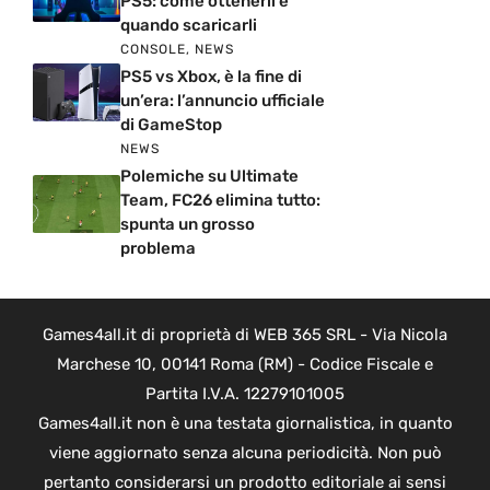
PS5: come ottenerli e
quando scaricarli
CONSOLE
,
NEWS
PS5 vs Xbox, è la fine di
un’era: l’annuncio ufficiale
di GameStop
NEWS
Polemiche su Ultimate
Team, FC26 elimina tutto:
spunta un grosso
problema
Games4all.it di proprietà di WEB 365 SRL - Via Nicola
Marchese 10, 00141 Roma (RM) - Codice Fiscale e
Partita I.V.A. 12279101005
Games4all.it non è una testata giornalistica, in quanto
viene aggiornato senza alcuna periodicità. Non può
pertanto considerarsi un prodotto editoriale ai sensi