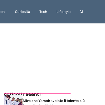
ochi
Curiosità
Tech
Lifestyle
Articoli recenti
PRIMO PIANO
Altro che Yamal: svelato il talento più