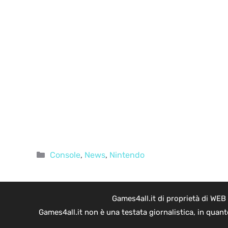
Categorie
Console
,
News
,
Nintendo
Games4all.it di proprietà di WEB
Games4all.it non è una testata giornalistica, in quan