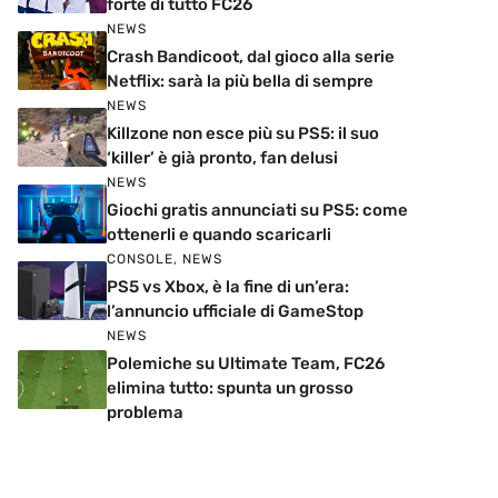
forte di tutto FC26
NEWS
Crash Bandicoot, dal gioco alla serie
Netflix: sarà la più bella di sempre
NEWS
Killzone non esce più su PS5: il suo
‘killer’ è già pronto, fan delusi
NEWS
Giochi gratis annunciati su PS5: come
ottenerli e quando scaricarli
CONSOLE
,
NEWS
PS5 vs Xbox, è la fine di un’era:
l’annuncio ufficiale di GameStop
NEWS
Polemiche su Ultimate Team, FC26
elimina tutto: spunta un grosso
problema