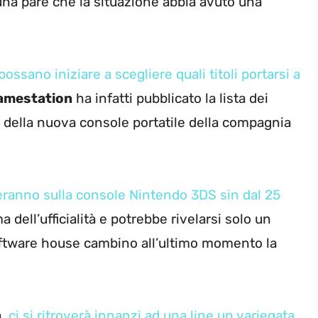
ortuna pare che la situazione abbia avuto una
ssano iniziare a scegliere quali titoli portarsi a
amestation
ha infatti pubblicato la lista dei
 della nuova console portatile della compagnia
reranno sulla console Nintendo 3DS sin dal 25
 dell’ufficialità e potrebbe rivelarsi solo un
oftware house cambino all’ultimo momento la
,
ci si ritroverà innanzi ad una line up variegata