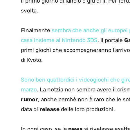
il primo giorno di lancio o giù di lì. Per f
svolta.
Finalmente
sembra che anche gli europei po
casa insieme al Nintendo 3DS
. Il portale
G
primi giochi che accompagneranno l’arrivo
di Kyoto.
Sono ben quattordici i videogiochi che gi
marzo
. La notzia non sembra avere il crisma
rumor
, anche perchè non è raro che le s
data di
release
delle loro produzioni.
In ogni caso, se la
news
si rivelasse esatta