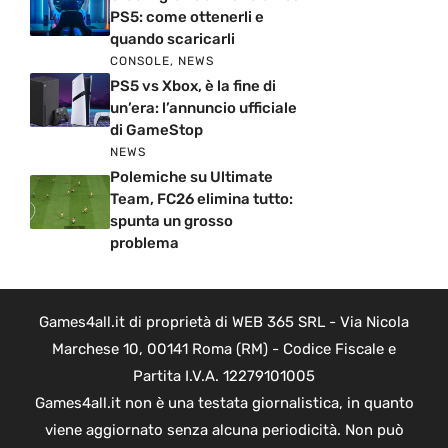
PS5: come ottenerli e
quando scaricarli
CONSOLE
,
NEWS
PS5 vs Xbox, è la fine di
un’era: l’annuncio ufficiale
di GameStop
NEWS
Polemiche su Ultimate
Team, FC26 elimina tutto:
spunta un grosso
problema
Games4all.it di proprietà di WEB 365 SRL - Via Nicola
Marchese 10, 00141 Roma (RM) - Codice Fiscale e
Partita I.V.A. 12279101005
Games4all.it non è una testata giornalistica, in quanto
viene aggiornato senza alcuna periodicità. Non può