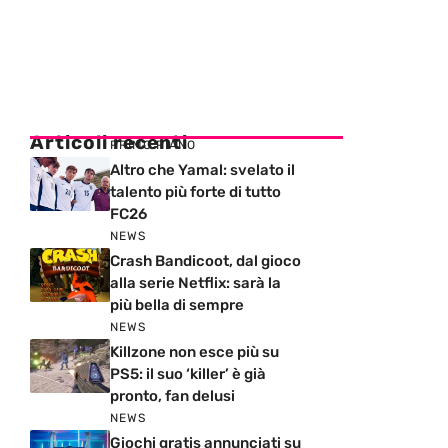
Articoli recenti
PRIMO PIANO
Altro che Yamal: svelato il
talento più forte di tutto
FC26
NEWS
Crash Bandicoot, dal gioco
alla serie Netflix: sarà la
più bella di sempre
NEWS
Killzone non esce più su
PS5: il suo ‘killer’ è già
pronto, fan delusi
NEWS
Giochi gratis annunciati su