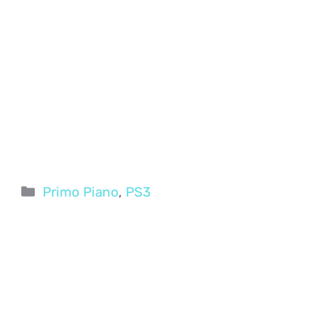
Categorie
Primo Piano
,
PS3