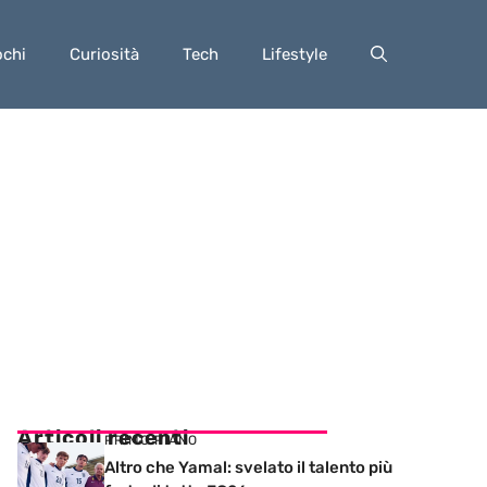
ochi
Curiosità
Tech
Lifestyle
Articoli recenti
PRIMO PIANO
Altro che Yamal: svelato il talento più