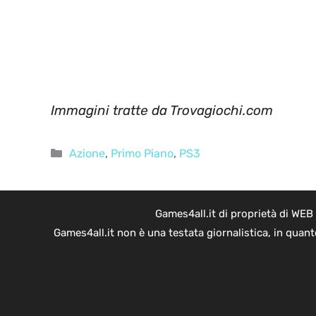
Immagini tratte da Trovagiochi.com
Categorie
Azione
,
Primo Piano
,
PS3
Games4all.it di proprietà di WEB
Games4all.it non è una testata giornalistica, in quan