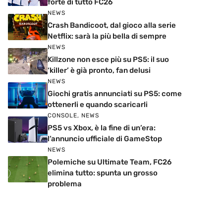
forte di tutto FC26
NEWS
Crash Bandicoot, dal gioco alla serie
Netflix: sarà la più bella di sempre
NEWS
Killzone non esce più su PS5: il suo
‘killer’ è già pronto, fan delusi
NEWS
Giochi gratis annunciati su PS5: come
ottenerli e quando scaricarli
CONSOLE
,
NEWS
PS5 vs Xbox, è la fine di un’era:
l’annuncio ufficiale di GameStop
NEWS
Polemiche su Ultimate Team, FC26
elimina tutto: spunta un grosso
problema