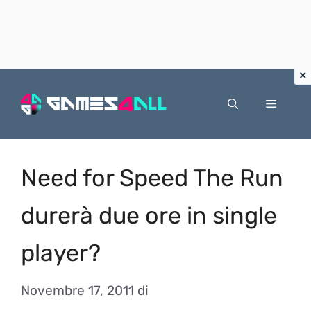
Vai
al
Menu
contenuto
Need for Speed The Run
durerà due ore in single
player?
Novembre 17, 2011
di