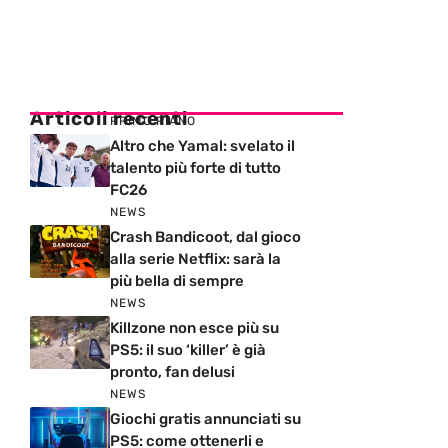
Articoli recenti
PRIMO PIANO
Altro che Yamal: svelato il
talento più forte di tutto
FC26
NEWS
Crash Bandicoot, dal gioco
alla serie Netflix: sarà la
più bella di sempre
NEWS
Killzone non esce più su
PS5: il suo ‘killer’ è già
pronto, fan delusi
NEWS
Giochi gratis annunciati su
PS5: come ottenerli e