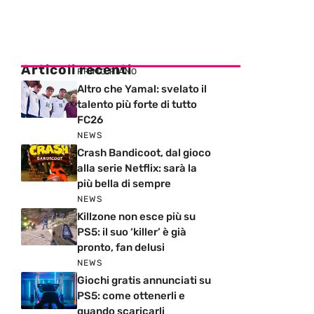
Articoli recenti
PRIMO PIANO
Altro che Yamal: svelato il
talento più forte di tutto
FC26
NEWS
Crash Bandicoot, dal gioco
alla serie Netflix: sarà la
più bella di sempre
NEWS
Killzone non esce più su
PS5: il suo ‘killer’ è già
pronto, fan delusi
NEWS
Giochi gratis annunciati su
PS5: come ottenerli e
quando scaricarli