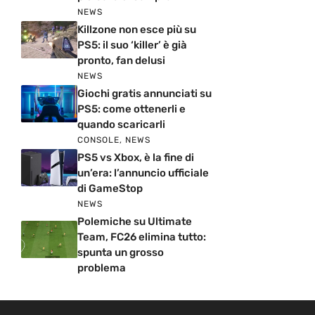
NEWS
Killzone non esce più su
PS5: il suo ‘killer’ è già
pronto, fan delusi
NEWS
Giochi gratis annunciati su
PS5: come ottenerli e
quando scaricarli
CONSOLE
,
NEWS
PS5 vs Xbox, è la fine di
un’era: l’annuncio ufficiale
di GameStop
NEWS
Polemiche su Ultimate
Team, FC26 elimina tutto:
spunta un grosso
problema