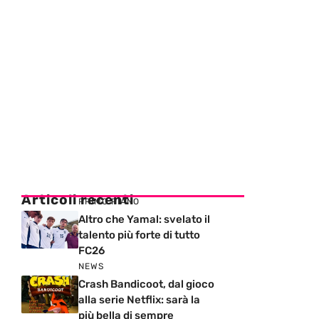
Articoli recenti
PRIMO PIANO
Altro che Yamal: svelato il
talento più forte di tutto
FC26
NEWS
Crash Bandicoot, dal gioco
alla serie Netflix: sarà la
più bella di sempre