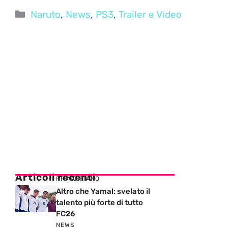
Categorie
Naruto
,
News
,
PS3
,
Trailer e Video
Articoli recenti
PRIMO PIANO
Altro che Yamal: svelato il
talento più forte di tutto
FC26
NEWS