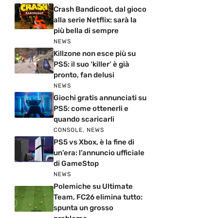
Crash Bandicoot, dal gioco
alla serie Netflix: sarà la
più bella di sempre
NEWS
Killzone non esce più su
PS5: il suo ‘killer’ è già
pronto, fan delusi
NEWS
Giochi gratis annunciati su
PS5: come ottenerli e
quando scaricarli
CONSOLE
,
NEWS
PS5 vs Xbox, è la fine di
un’era: l’annuncio ufficiale
di GameStop
NEWS
Polemiche su Ultimate
Team, FC26 elimina tutto:
spunta un grosso