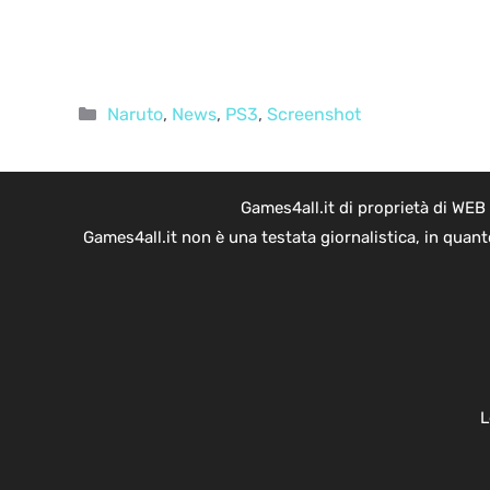
Categorie
Naruto
,
News
,
PS3
,
Screenshot
Games4all.it di proprietà di WEB
Games4all.it non è una testata giornalistica, in quan
L