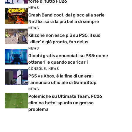
forte di tutto FC26
NEWS
Crash Bandicoot, dal gioco alla serie
Netflix: sarà la più bella di sempre
NEWS
Killzone non esce più su PS5: il suo
‘killer’ è già pronto, fan delusi
NEWS
Giochi gratis annunciati su PS5: come
ottenerli e quando scaricarli
CONSOLE
,
NEWS
PS5 vs Xbox, è la fine di un’era:
l’annuncio ufficiale di GameStop
NEWS
Polemiche su Ultimate Team, FC26
elimina tutto: spunta un grosso
problema