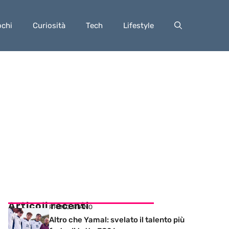
ochi
Curiosità
Tech
Lifestyle
Articoli recenti
PRIMO PIANO
Altro che Yamal: svelato il talento più