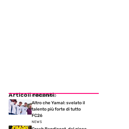
Articoli recenti
PRIMO PIANO
Altro che Yamal: svelato il
talento più forte di tutto
FC26
NEWS