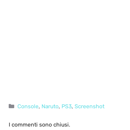
Categorie
Console
,
Naruto
,
PS3
,
Screenshot
I commenti sono chiusi.