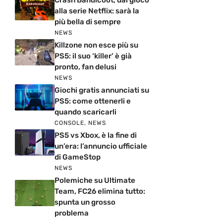
Crash Bandicoot, dal gioco
alla serie Netflix: sarà la
più bella di sempre
NEWS
Killzone non esce più su
PS5: il suo ‘killer’ è già
pronto, fan delusi
NEWS
Giochi gratis annunciati su
PS5: come ottenerli e
quando scaricarli
CONSOLE
,
NEWS
PS5 vs Xbox, è la fine di
un’era: l’annuncio ufficiale
di GameStop
NEWS
Polemiche su Ultimate
Team, FC26 elimina tutto:
spunta un grosso
problema