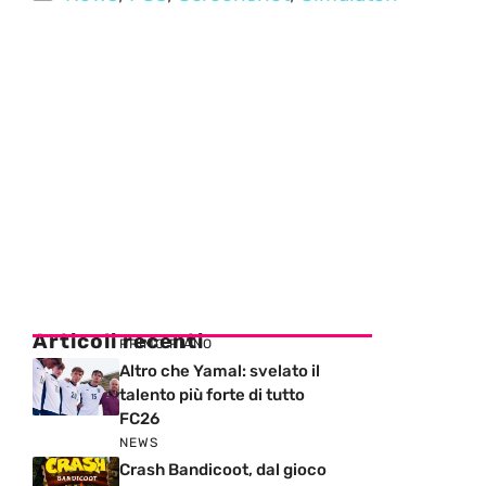
Articoli recenti
PRIMO PIANO
Altro che Yamal: svelato il
talento più forte di tutto
FC26
NEWS
Crash Bandicoot, dal gioco