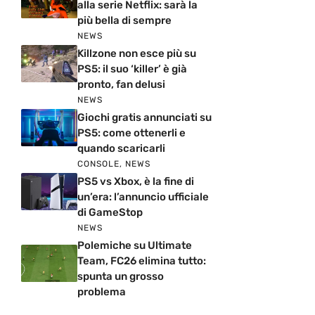
alla serie Netflix: sarà la
più bella di sempre
NEWS
Killzone non esce più su
PS5: il suo ‘killer’ è già
pronto, fan delusi
NEWS
Giochi gratis annunciati su
PS5: come ottenerli e
quando scaricarli
CONSOLE
,
NEWS
PS5 vs Xbox, è la fine di
un’era: l’annuncio ufficiale
di GameStop
NEWS
Polemiche su Ultimate
Team, FC26 elimina tutto:
spunta un grosso
problema