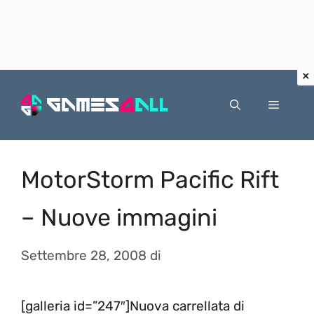
Vai
al
Menu
contenuto
MotorStorm Pacific Rift
– Nuove immagini
Settembre 28, 2008
di
[galleria id=”247″]Nuova carrellata di