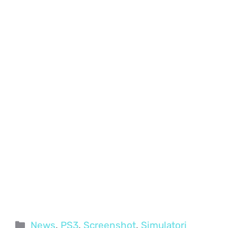
Categorie
News
,
PS3
,
Screenshot
,
Simulatori