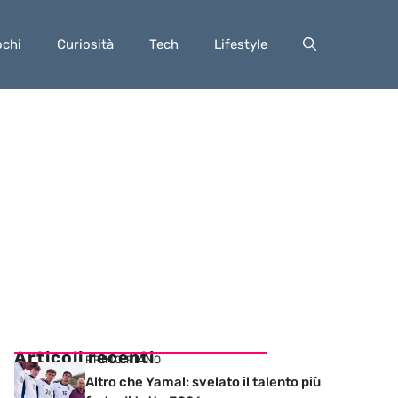
ochi
Curiosità
Tech
Lifestyle
Articoli recenti
PRIMO PIANO
Altro che Yamal: svelato il talento più