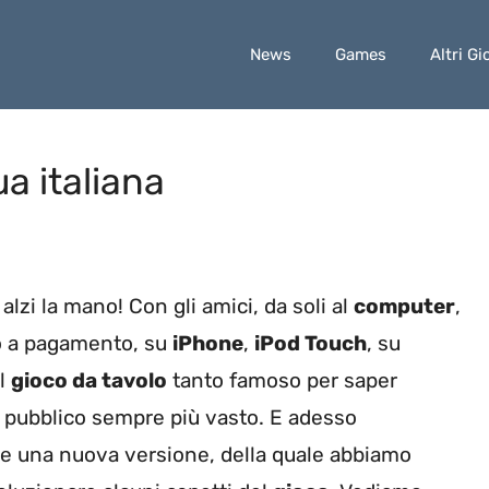
News
Games
Altri Gi
ua italiana
alzi la mano! Con gli amici, da soli al
computer
,
 a pagamento, su
iPhone
,
iPod Touch
, su
il
gioco da tavolo
tanto famoso per saper
n pubblico sempre più vasto. E adesso
rne una nuova versione, della quale abbiamo