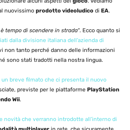
luzionare alcuni aspetti del
gioco
. Vediamo
e al nuovissimo
prodotto videoludico
di
EA
.
a è tempo di scendere in strada
“. Ecco quanto si
ciati dalla divisione italiana dell’azienda di
vi non tanto perché danno delle informazioni
é sono stati tradotti nella nostra lingua.
 un breve filmato che ci presenta il nuovo
asciate, previste per le piattaforme
PlayStation
ndo Wii
.
le novità che verranno introdotte all’interno di
dalità multiplayer
in rete, che sicuramente