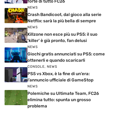
forte di tutto FC26
NEWS
Crash Bandicoot, dal gioco alla serie
Netflix: sarà la più bella di sempre
NEWS
Killzone non esce più su PS5: il suo
‘killer’ è già pronto, fan delusi
NEWS
Giochi gratis annunciati su PS5: come
ottenerli e quando scaricarli
CONSOLE
,
NEWS
PS5 vs Xbox, è la fine di un’era:
l’annuncio ufficiale di GameStop
NEWS
Polemiche su Ultimate Team, FC26
elimina tutto: spunta un grosso
problema