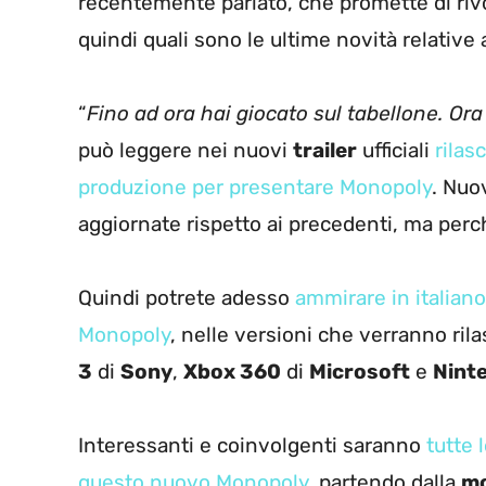
recentemente parlato, che promette di rivo
quindi quali sono le ultime novità relativ
“
Fino ad ora hai giocato sul tabellone. Or
può leggere nei nuovi
trailer
ufficiali
rilas
produzione per presentare Monopoly
. Nuo
aggiornate rispetto ai precedenti, ma perch
Quindi potrete adesso
ammirare in italiano
Monopoly
, nelle versioni che verranno ril
3
di
Sony
,
Xbox 360
di
Microsoft
e
Ninte
Interessanti e coinvolgenti saranno
tutte 
questo nuovo Monopoly
, partendo dalla
mo