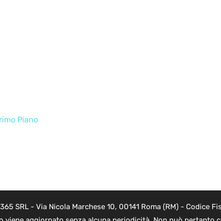
rimo Piano
 365 SRL - Via Nicola Marchese 10, 00141 Roma (RM) - Codice Fis
to viene aggiornato senza alcuna periodicità. Non può pertanto co