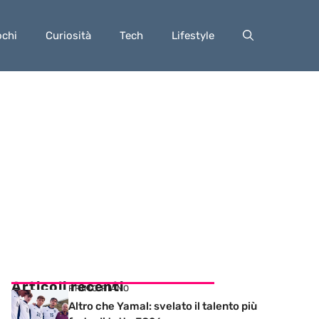
ochi
Curiosità
Tech
Lifestyle
Articoli recenti
PRIMO PIANO
Altro che Yamal: svelato il talento più