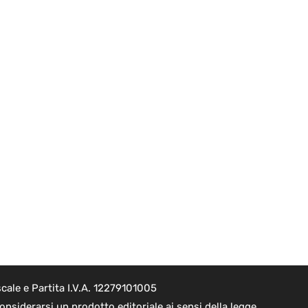
cale e Partita I.V.A. 12279101005
nsiderarsi un prodotto editoriale ai sensi della legge