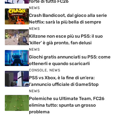
forte di tutto FC26
NEWS
Crash Bandicoot, dal gioco alla serie
Netflix: sarà la più bella di sempre
NEWS
Killzone non esce più su PS5: il suo
‘killer’ è già pronto, fan delusi
NEWS
Giochi gratis annunciati su PS5: come
ottenerli e quando scaricarli
CONSOLE
,
NEWS
PS5 vs Xbox, è la fine di un’era:
l’annuncio ufficiale di GameStop
NEWS
Polemiche su Ultimate Team, FC26
elimina tutto: spunta un grosso
problema