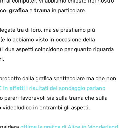
ioni al computer. Vi abbiamo chiesto nel nostro
oco:
grafica
e
trama
in particolare.
egate tra di loro, ma se prestiamo più
e lo abbiamo visto in occasione della
) i due aspetti coincidono per quanto riguarda
i.
prodotto dalla grafica spettacolare ma che non
E in effetti i risultati del sondaggio parlano
o pareri favorevoli sia sulla trama che sulla
o videoludico in entrambi gli aspetti.
considera
ottima la grafica di Alice in Wonderland