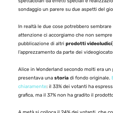
spettacolari da effetti speciali e realizzaz
sondaggio un parere su due aspetti del gi
In realtà le due cose potrebbero sembrare l
attenzione ci accorgiamo che non sempre (
pubblicazione di altri
prodotti videoludici
l’apprezzamento da parte dei videogiocator
Alice in Wonderland secondo molti era un 
presentava una
storia
di fondo originale.
chiaramente
: il 33% dei votanti ha espress
grafica, ma il 37% non ha gradito il prodott
A metà si colloca il 24% dei votanti, che 