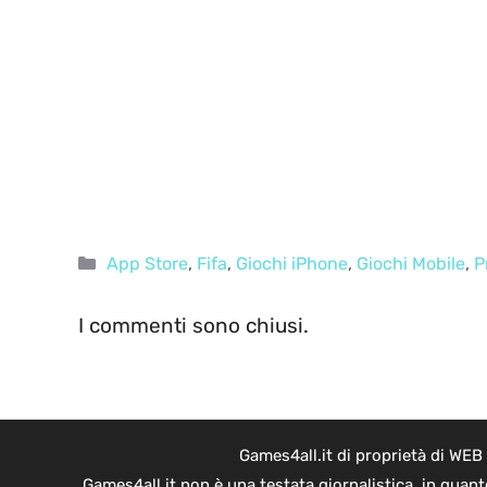
Categorie
App Store
,
Fifa
,
Giochi iPhone
,
Giochi Mobile
,
P
I commenti sono chiusi.
Games4all.it di proprietà di WEB
Games4all.it non è una testata giornalistica, in quan