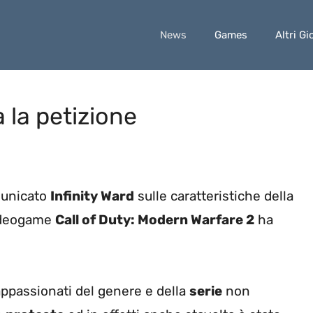
News
Games
Altri Gi
 la petizione
municato
Infinity Ward
sulle caratteristiche della
ideogame
Call of Duty: Modern Warfare 2
ha
appassionati del genere e della
serie
non