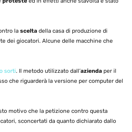
e
proteste
ed in effetti anche stavolta è stato
ontro la
scelta
della casa di produzione di
te dei giocatori. Alcune delle macchine che
o sorti
. Il metodo utilizzato dall’
azienda
per il
esso che riguarderà la versione per computer del
sto motivo che la petizione contro questa
catori, sconcertati da quanto dichiarato dallo