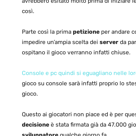
avrebbero esitato molto prima di iniziare l
così.
Parte così la prima
petizione
per andare c
impedire un’ampia scelta dei
server
da par
ospitano il gioco verranno infatti chiuse.
Console e pc quindi si eguagliano nelle lor
gioco su console sarà infatti proprio lo st
gioco.
Questo ai giocatori non piace ed è per que
decisione
è stata firmata già da 47.000 gio
sviluppatore
qualche giorno fa.