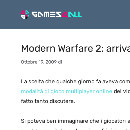
Vai
al
contenuto
Modern Warfare 2: arriva
Ottobre 19, 2009
di
La scelta che qualche giorno fa aveva co
modalità di gioco multiplayer online
del v
fatto tanto discutere.
Si poteva ben immaginare che i giocatori 