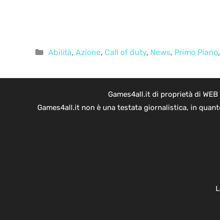
Categorie
Abilità
,
Azione
,
Call of duty
,
News
,
Primo Piano
Games4all.it di proprietà di WEB
Games4all.it non è una testata giornalistica, in quan
L