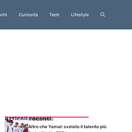
ochi
Curiosità
Tech
Lifestyle
Articoli recenti
PRIMO PIANO
Altro che Yamal: svelato il talento più