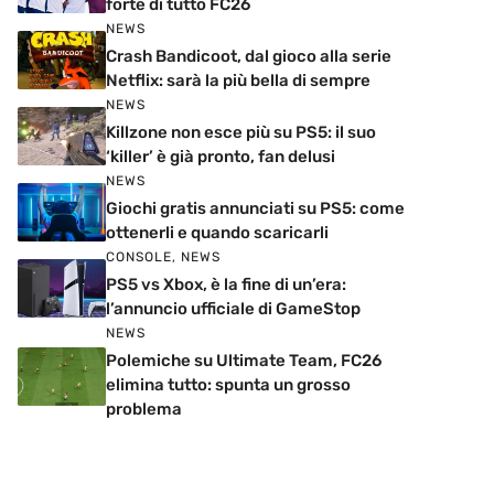
forte di tutto FC26
NEWS
Crash Bandicoot, dal gioco alla serie
Netflix: sarà la più bella di sempre
NEWS
Killzone non esce più su PS5: il suo
‘killer’ è già pronto, fan delusi
NEWS
Giochi gratis annunciati su PS5: come
ottenerli e quando scaricarli
CONSOLE
,
NEWS
PS5 vs Xbox, è la fine di un’era:
l’annuncio ufficiale di GameStop
NEWS
Polemiche su Ultimate Team, FC26
elimina tutto: spunta un grosso
problema