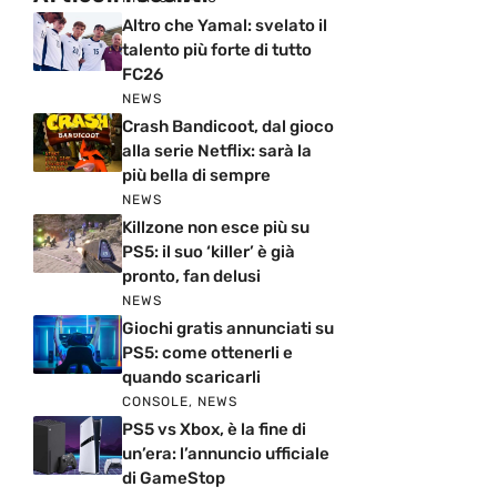
Altro che Yamal: svelato il
talento più forte di tutto
FC26
NEWS
Crash Bandicoot, dal gioco
alla serie Netflix: sarà la
più bella di sempre
NEWS
Killzone non esce più su
PS5: il suo ‘killer’ è già
pronto, fan delusi
NEWS
Giochi gratis annunciati su
PS5: come ottenerli e
quando scaricarli
CONSOLE
,
NEWS
PS5 vs Xbox, è la fine di
un’era: l’annuncio ufficiale
di GameStop