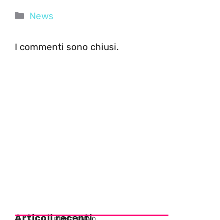
Categorie
News
I commenti sono chiusi.
Articoli recenti
PRIMO PIANO