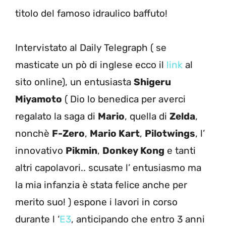
titolo del famoso idraulico baffuto!
Intervistato al Daily Telegraph ( se
masticate un pò di inglese ecco il
link
al
sito online), un entusiasta
Shigeru
Miyamoto
( Dio lo benedica per averci
regalato la saga di
Mario
, quella di
Zelda
,
nonchè
F-Zero
,
Mario Kart
,
Pilotwings
, l’
innovativo
Pikmin
,
Donkey Kong
e tanti
altri capolavori.. scusate l’ entusiasmo ma
la mia infanzia è stata felice anche per
merito suo! ) espone i lavori in corso
durante l ‘
E3
, anticipando che entro 3 anni