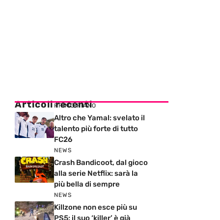
Articoli recenti
PRIMO PIANO
Altro che Yamal: svelato il
talento più forte di tutto
FC26
NEWS
Crash Bandicoot, dal gioco
alla serie Netflix: sarà la
più bella di sempre
NEWS
Killzone non esce più su
PS5: il suo ‘killer’ è già