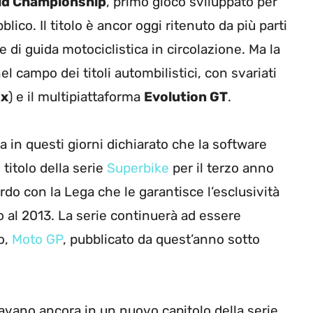
ld Championship
, primo gioco sviluppato per
blico. Il titolo è ancor oggi ritenuto da più parti
e di guida motociclistica in circolazione. Ma la
el campo dei titoli autombilistici, con svariati
x
) e il multipiattaforma
Evolution GT
.
ha in questi giorni dichiarato che la software
titolo della serie
Superbike
per il terzo anno
rdo con la Lega che le garantisce l’esclusività
o al 2013. La serie continuerà ad essere
o,
Moto GP
, pubblicato da quest’anno sotto
ravano ancora in un nuovo capitolo della serie