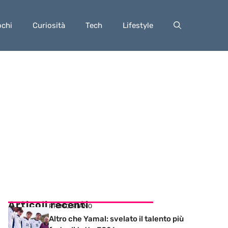
ochi
Curiosità
Tech
Lifestyle
Articoli recenti
PRIMO PIANO
Altro che Yamal: svelato il talento più