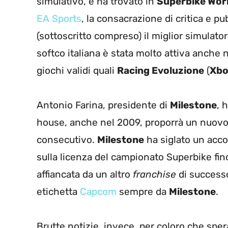
simulativo, e ha trovato in
Superbike Wor
EA Sports
, la consacrazione di critica e pub
(sottoscritto compreso) il miglior simulator
softco italiana è stata molto attiva anche n
giochi validi quali
Racing Evoluzione
(
Xbo
Antonio Farina, presidente di
Milestone
, 
house, anche nel 2009, proporrà un nuovo 
consecutivo.
Milestone
ha siglato un acco
sulla licenza del campionato Superbike fin
affiancata da un altro
franchise
di success
etichetta
Capcom
sempre da
Milestone
.
Brutte notizie, invece, per coloro che spe