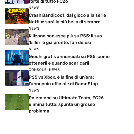
forte di tutto FC26
NEWS
Crash Bandicoot, dal gioco alla serie
Netflix: sarà la più bella di sempre
NEWS
Killzone non esce più su PS5: il suo
‘killer’ è già pronto, fan delusi
NEWS
Giochi gratis annunciati su PS5: come
ottenerli e quando scaricarli
CONSOLE
,
NEWS
PS5 vs Xbox, è la fine di un’era:
l’annuncio ufficiale di GameStop
NEWS
Polemiche su Ultimate Team, FC26
elimina tutto: spunta un grosso
problema