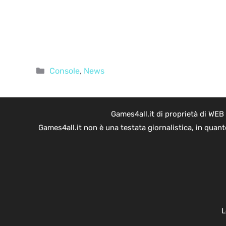
Categorie
Console
,
News
Games4all.it di proprietà di WEB
Games4all.it non è una testata giornalistica, in quan
L