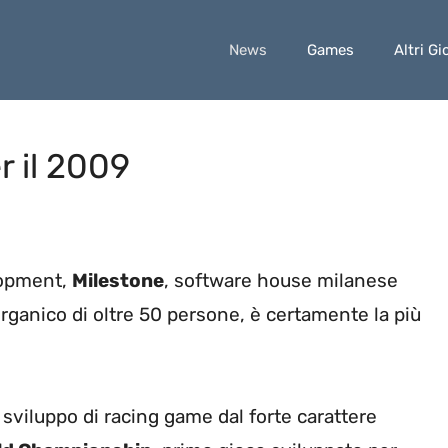
News
Games
Altri Gi
r il 2009
elopment,
Milestone
, software house milanese
organico di oltre 50 persone, è certamente la più
o sviluppo di racing game dal forte carattere