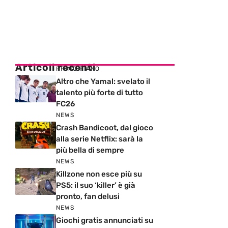
Articoli recenti
PRIMO PIANO
Altro che Yamal: svelato il
talento più forte di tutto
FC26
NEWS
Crash Bandicoot, dal gioco
alla serie Netflix: sarà la
più bella di sempre
NEWS
Killzone non esce più su
PS5: il suo ‘killer’ è già
pronto, fan delusi
NEWS
Giochi gratis annunciati su