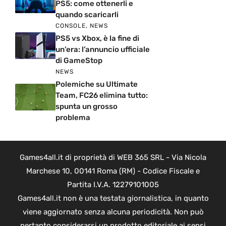
PS5: come ottenerli e
quando scaricarli
CONSOLE
,
NEWS
PS5 vs Xbox, è la fine di
un’era: l’annuncio ufficiale
di GameStop
NEWS
Polemiche su Ultimate
Team, FC26 elimina tutto:
spunta un grosso
problema
Games4all.it di proprietà di WEB 365 SRL - Via Nicola
Marchese 10, 00141 Roma (RM) - Codice Fiscale e
Partita I.V.A. 12279101005
Games4all.it non è una testata giornalistica, in quanto
viene aggiornato senza alcuna periodicità. Non può
pertanto considerarsi un prodotto editoriale ai sensi