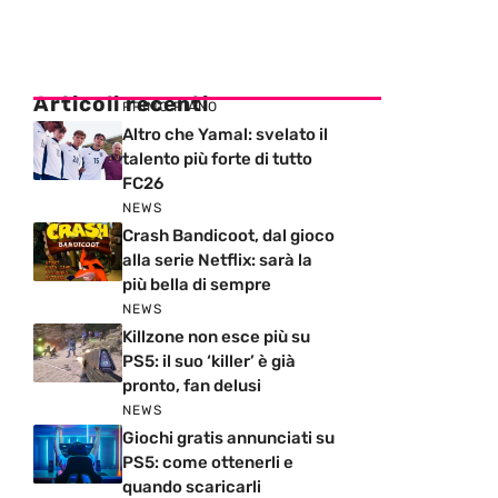
Articoli recenti
PRIMO PIANO
Altro che Yamal: svelato il
talento più forte di tutto
FC26
NEWS
Crash Bandicoot, dal gioco
alla serie Netflix: sarà la
più bella di sempre
NEWS
Killzone non esce più su
PS5: il suo ‘killer’ è già
pronto, fan delusi
NEWS
Giochi gratis annunciati su
PS5: come ottenerli e
quando scaricarli