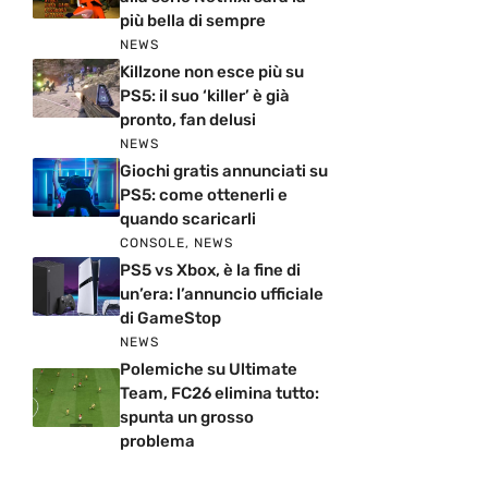
più bella di sempre
NEWS
Killzone non esce più su
PS5: il suo ‘killer’ è già
pronto, fan delusi
NEWS
Giochi gratis annunciati su
PS5: come ottenerli e
quando scaricarli
CONSOLE
,
NEWS
PS5 vs Xbox, è la fine di
un’era: l’annuncio ufficiale
di GameStop
NEWS
Polemiche su Ultimate
Team, FC26 elimina tutto:
spunta un grosso
problema