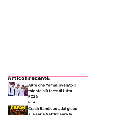
Articoli recenti
PRIMO PIANO
Altro che Yamal: svelato il
talento più forte di tutto
FC26
NEWS
Crash Bandicoot, dal gioco
alla serie Netflix: sarà la