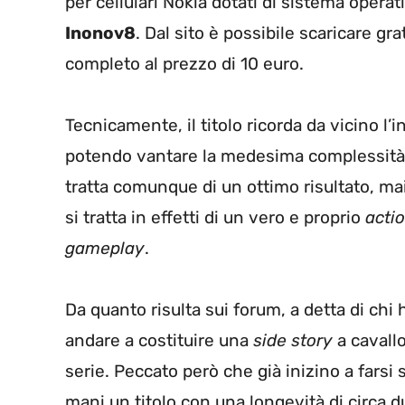
per cellulari Nokia dotati di sistema opera
Inonov8
. Dal sito è possibile scaricare g
completo al prezzo di 10 euro.
Tecnicamente, il titolo ricorda da vicino l’
potendo vantare la medesima complessità po
tratta comunque di un ottimo risultato, mai
si tratta in effetti di un vero e proprio
acti
gameplay
.
Da quanto risulta sui forum, a detta di chi 
andare a costituire una
side story
a cavallo
serie. Peccato però che già inizino a farsi s
mani un titolo con una longevità di circa d