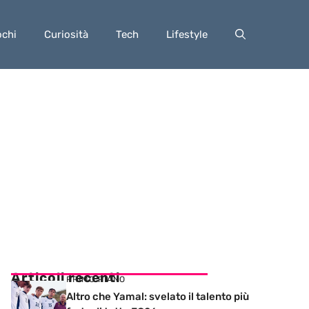
ochi
Curiosità
Tech
Lifestyle
Articoli recenti
PRIMO PIANO
Altro che Yamal: svelato il talento più