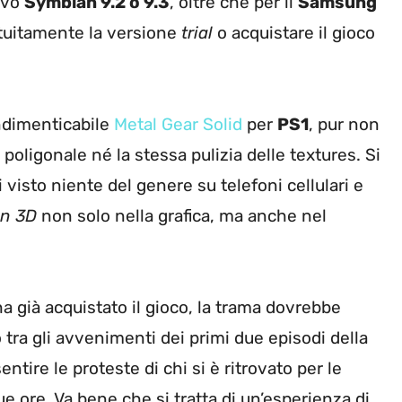
tivo
Symbian 9.2 o 9.3
, oltre che per il
Samsung
ratuitamente la versione
trial
o acquistare il gioco
indimenticabile
Metal Gear Solid
per
PS1
, pur non
ligonale né la stessa pulizia delle textures. Si
 visto niente del genere su telefoni cellulari e
on 3D
non solo nella grafica, ma anche nel
ha già acquistato il gioco, la trama dovrebbe
 tra gli avvenimenti dei primi due episodi della
entire le proteste di chi si è ritrovato per le
ue ore. Va bene che si tratta di un’esperienza di