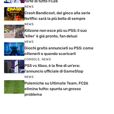
forte di tutto FC26
NEWS
Crash Bandicoot, dal gioco alla serie
Netflix: sarà la più bella di sempre
NEWS
Killzone non esce più su PS5: il suo
‘killer’ è già pronto, fan delusi
NEWS
Giochi gratis annunciati su PS5: come
ottenerli e quando scaricarli
CONSOLE
,
NEWS
PS5 vs Xbox, è la fine di un’era:
l’annuncio ufficiale di GameStop
NEWS
Polemiche su Ultimate Team, FC26
elimina tutto: spunta un grosso
problema