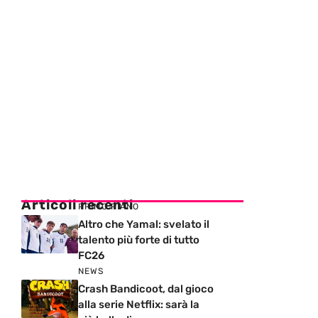
Articoli recenti
PRIMO PIANO
Altro che Yamal: svelato il
talento più forte di tutto
FC26
NEWS
Crash Bandicoot, dal gioco
alla serie Netflix: sarà la