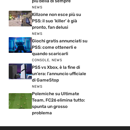
più bella di sempre
NEWS
Killzone non esce più su
PS5: il suo ‘killer’ è già
pronto, fan delusi
NEWS
Giochi gratis annunciati su
PS5: come ottenerli e
quando scaricarli
CONSOLE
,
NEWS
PS5 vs Xbox, è la fine di
un’era: l’annuncio ufficiale
di GameStop
NEWS
Polemiche su Ultimate
Team, FC26 elimina tutto:
spunta un grosso
problema