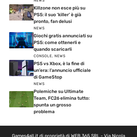
NEWS
Killzone non esce più su
PS5: il suo ‘killer’ è già
pronto, fan delusi
NEWS
Giochi gratis annunciati su
PS5: come ottenerli e
quando scaricarli
CONSOLE
,
NEWS
PS5 vs Xbox, è la fine di
un’era: l’annuncio ufficiale
di GameStop
NEWS
Polemiche su Ultimate
Team, FC26 elimina tutto:
spunta un grosso
problema
Games4all.it di proprietà di WEB 365 SRL - Via Nicola