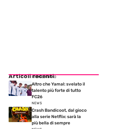
Articoli recenti
PRIMO PIANO
Altro che Yamal: svelato il
talento più forte di tutto
FC26
NEWS
Crash Bandicoot, dal gioco
alla serie Netflix: sarà la
più bella di sempre