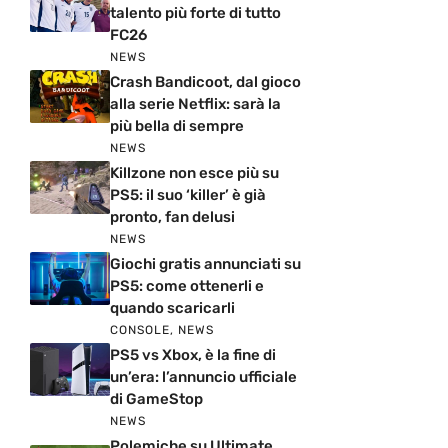
talento più forte di tutto
FC26
NEWS
Crash Bandicoot, dal gioco
alla serie Netflix: sarà la
più bella di sempre
NEWS
Killzone non esce più su
PS5: il suo ‘killer’ è già
pronto, fan delusi
NEWS
Giochi gratis annunciati su
PS5: come ottenerli e
quando scaricarli
CONSOLE
,
NEWS
PS5 vs Xbox, è la fine di
un’era: l’annuncio ufficiale
di GameStop
NEWS
Polemiche su Ultimate