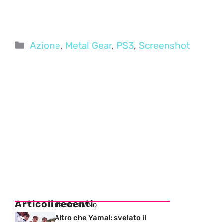
Categorie
Azione
,
Metal Gear
,
PS3
,
Screenshot
Articoli recenti
PRIMO PIANO
Altro che Yamal: svelato il