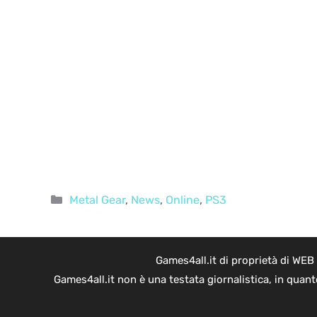
Categorie
Metal Gear
,
News
,
Online
,
PS3
Games4all.it di proprietà di WEB
Games4all.it non è una testata giornalistica, in quan