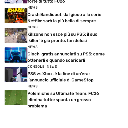
forte di tutto FC26
NEWS
Crash Bandicoot, dal gioco alla serie
Netflix: sarà la più bella di sempre
NEWS
Killzone non esce più su PS5: il suo
‘killer’ è già pronto, fan delusi
NEWS
Giochi gratis annunciati su PS5: come
ottenerli e quando scaricarli
CONSOLE
,
NEWS
PS5 vs Xbox, è la fine di un’era:
l’annuncio ufficiale di GameStop
NEWS
Polemiche su Ultimate Team, FC26
elimina tutto: spunta un grosso
problema