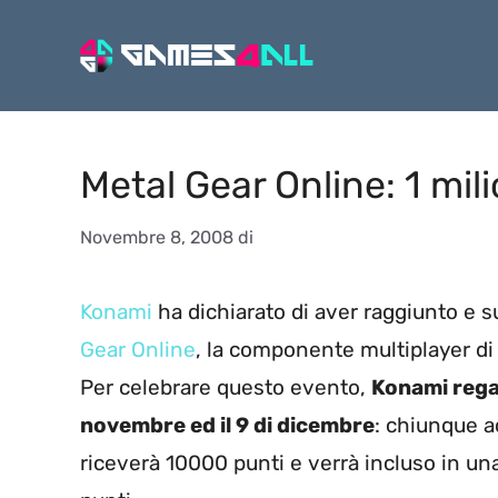
Vai
al
contenuto
Metal Gear Online: 1 milio
Novembre 8, 2008
di
Konami
ha dichiarato di aver raggiunto e su
Gear Online
, la componente multiplayer d
Per celebrare questo evento,
Konami regal
novembre ed il 9 di dicembre
: chiunque a
riceverà 10000 punti e verrà incluso in una