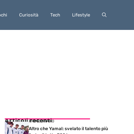
ochi
Curiosità
Tech
Lifestyle
Articoli recenti
PRIMO PIANO
Altro che Yamal: svelato il talento più