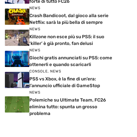
forte di tutto FC26
NEWS
Crash Bandicoot, dal gioco alla serie
Netflix: sarà la più bella di sempre
NEWS
Killzone non esce più su PS5: il suo
‘killer’ è già pronto, fan delusi
NEWS
Giochi gratis annunciati su PS5: come
ottenerli e quando scaricarli
CONSOLE
,
NEWS
PS5 vs Xbox, è la fine di un’era:
l’annuncio ufficiale di GameStop
NEWS
Polemiche su Ultimate Team, FC26
elimina tutto: spunta un grosso
problema