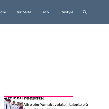
ochi
Curiosità
Tech
Lifestyle
Articoli recenti
PRIMO PIANO
Altro che Yamal: svelato il talento più