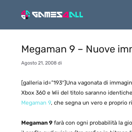
Vai
al
contenuto
Megaman 9 – Nuove im
Agosto 21, 2008
di
[galleria id=”193″]Una vagonata di immagin
Xbox 360 e Wii del titolo saranno identiche,
Megaman 9
, che segna un vero e proprio rit
Megaman 9
farà con ogni probabilità la gio