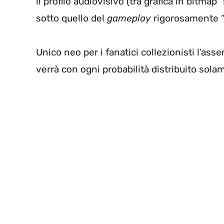
il profilo audiovisivo (tra grafica in bitmap
sotto quello del
gameplay
rigorosamente “b
Unico neo per i fanatici collezionisti l’asse
verrà con ogni probabilità distribuito sola