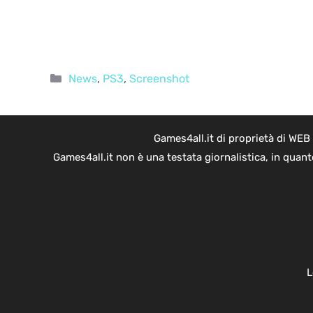
Categorie
News
,
PS3
,
Screenshot
Games4all.it di proprietà di WEB
Games4all.it non è una testata giornalistica, in quan
L