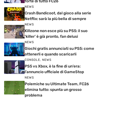
forte di tutto FC26
NEWS
Crash Bandicoot, dal gioco alla serie
Netflix: sarà la più bella di sempre
NEWS
Killzone non esce più su PS5: il suo
‘killer’ è già pronto, fan delusi
NEWS
Giochi gratis annunciati su PS5: come
ottenerli e quando scaricarli
CONSOLE
,
NEWS
PS5 vs Xbox, è la fine di un’era:
l’annuncio ufficiale di GameStop
NEWS
Polemiche su Ultimate Team, FC26
elimina tutto: spunta un grosso
problema