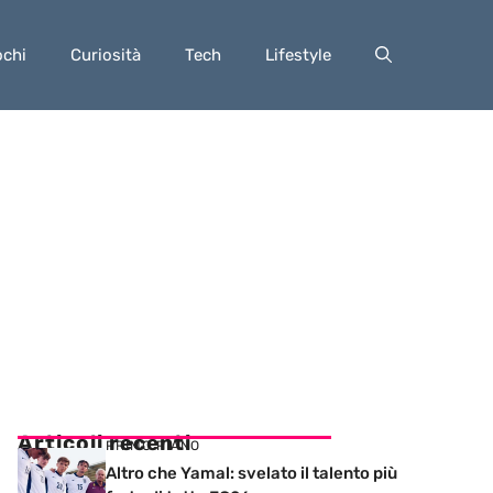
ochi
Curiosità
Tech
Lifestyle
Articoli recenti
PRIMO PIANO
Altro che Yamal: svelato il talento più