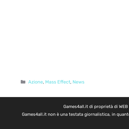
Categorie
Azione
,
Mass Effect
,
News
Games4all.it di proprietà di WEB
Games4all.it non è una testata giornalistica, in quan