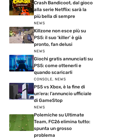
Crash Bandicoot, dal gioco
alla serie Netflix: sarà la
più bella di sempre
NEWS
Killzone non esce più su
PS5: il suo ‘killer’ è già
pronto, fan delusi
NEWS
Giochi gratis annunciati su
PS5: come ottenerli e
quando scaricarli
CONSOLE
,
NEWS
PS5 vs Xbox, è la fine di
un’era: l’annuncio ufficiale
di GameStop
NEWS
Polemiche su Ultimate
Team, FC26 elimina tutto:
spunta un grosso
problema