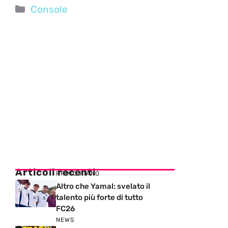
Categorie
Console
Articoli recenti
PRIMO PIANO
Altro che Yamal: svelato il
talento più forte di tutto
FC26
NEWS