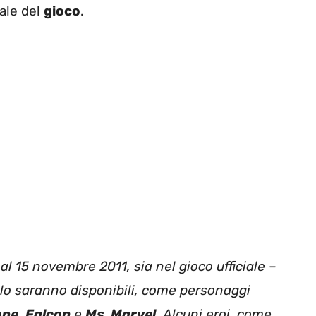
iale del
gioco
.
 al 15 novembre 2011, sia nel gioco ufficiale
–
itolo saranno disponibili, come personaggi
ope
,
Falcon
e
Ms. Marvel
. Alcuni eroi, come