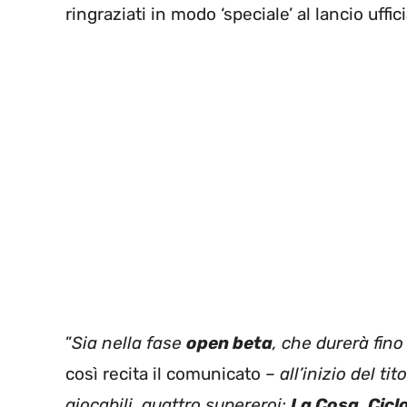
ringraziati in modo ‘speciale’ al lancio uffic
”
Sia nella fase
open beta
, che durerà fino
così recita il comunicato –
all’inizio del t
giocabili, quattro supereroi:
La Cosa
,
Cicl