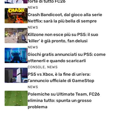
forte di tutto FC26
NEWS
Crash Bandicoot, dal gioco alla serie
Netflix: sarà la più bella di sempre
NEWS
Killzone non esce più su PS5: il suo
‘killer’ è già pronto, fan delusi
NEWS
Giochi gratis annunciati su PS5: come
ottenerli e quando scaricarli
CONSOLE
,
NEWS
PS5 vs Xbox, è la fine di un’era:
l’annuncio ufficiale di GameStop
NEWS
Polemiche su Ultimate Team, FC26
elimina tutto: spunta un grosso
problema