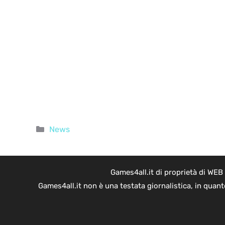
Categorie
News
Games4all.it di proprietà di WEB
Games4all.it non è una testata giornalistica, in quan