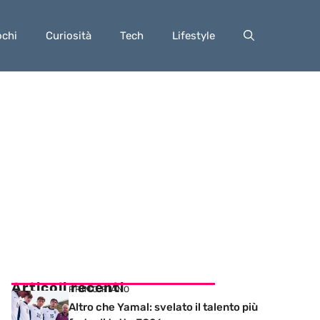
ochi
Curiosità
Tech
Lifestyle
Articoli recenti
PRIMO PIANO
Altro che Yamal: svelato il talento più