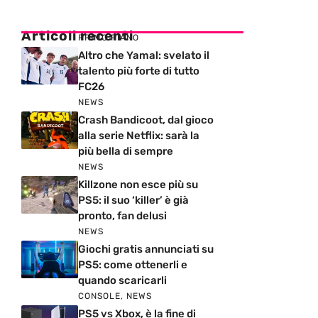
Articoli recenti
PRIMO PIANO
Altro che Yamal: svelato il
talento più forte di tutto
FC26
NEWS
Crash Bandicoot, dal gioco
alla serie Netflix: sarà la
più bella di sempre
NEWS
Killzone non esce più su
PS5: il suo ‘killer’ è già
pronto, fan delusi
NEWS
Giochi gratis annunciati su
PS5: come ottenerli e
quando scaricarli
CONSOLE
,
NEWS
PS5 vs Xbox, è la fine di