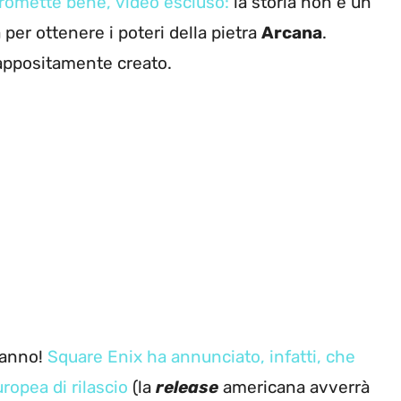
, promette bene, video escluso:
la storia non è un
 per ottenere i poteri della pietra
Arcana
.
 appositamente creato.
ranno!
Square Enix ha annunciato, infatti, che
opea di rilascio
(la
release
americana avverrà