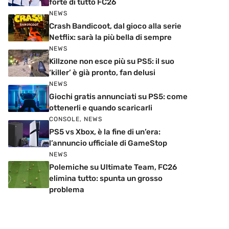
forte di tutto FC26
NEWS
Crash Bandicoot, dal gioco alla serie
Netflix: sarà la più bella di sempre
NEWS
Killzone non esce più su PS5: il suo
‘killer’ è già pronto, fan delusi
NEWS
Giochi gratis annunciati su PS5: come
ottenerli e quando scaricarli
CONSOLE
,
NEWS
PS5 vs Xbox, è la fine di un’era:
l’annuncio ufficiale di GameStop
NEWS
Polemiche su Ultimate Team, FC26
elimina tutto: spunta un grosso
problema