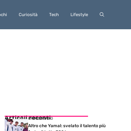
ochi
Curiosità
Tech
Lifestyle
Articoli recenti
PRIMO PIANO
Altro che Yamal: svelato il talento più