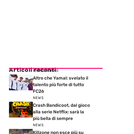
Articoli recenti
PRIMO PIANO
Altro che Yamal: svelato il
talento più forte di tutto
FC26
NEWS
Crash Bandicoot, dal gioco
alla serie Netflix: sarà la
più bella di sempre
NEWS
Killzone non esce più su