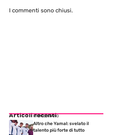
I commenti sono chiusi.
Articoli recenti
PRIMO PIANO
Altro che Yamal: svelato il
talento più forte di tutto