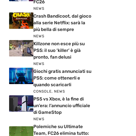
FC26
NEWS
Crash Bandicoot, dal gioco
alla serie Netflix: sarà la
più bella di sempre
NEWS
Killzone non esce più su
PS5: il suo ‘killer’ è già
pronto, fan delusi
NEWS
Giochi gratis annunciati su
PS5: come ottenerli e
quando scaricarli
CONSOLE
,
NEWS
PS5 vs Xbox, è la fine di
un’era: l’annuncio ufficiale
di GameStop
NEWS
Polemiche su Ultimate
Team, FC26 elimina tutto: