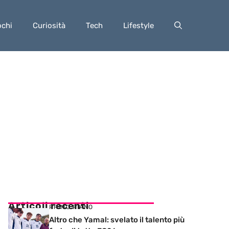
ochi
Curiosità
Tech
Lifestyle
Articoli recenti
PRIMO PIANO
Altro che Yamal: svelato il talento più