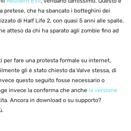
mil
Resident Evil
, vendano tantissimo. Questo è
nza pretese, che ha sbancato i botteghini dei
ato di Half Life 2, con quasi 5 anni alle spalle,
e atteso da chi ha sparato agli zombie fino ad
ti per fare una protesta formale su internet,
mente gli è stato chiesto da Valve stessa, di
invece questo seguito fosse necessario o
iunge invece la conferma che anche
la versione
tita. Ancora in download o su supporto?
ù.