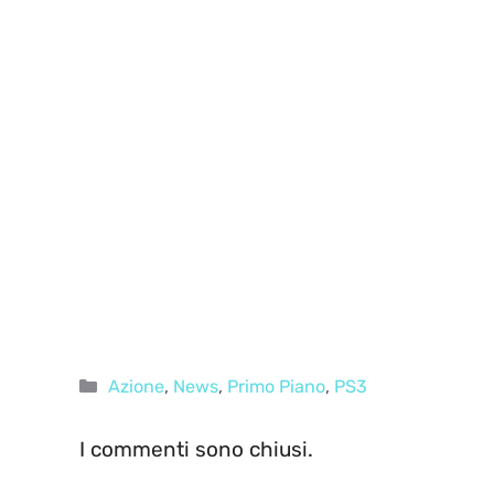
Categorie
Azione
,
News
,
Primo Piano
,
PS3
I commenti sono chiusi.