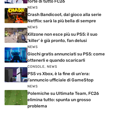
forte di tutto FC26
NEWS
Crash Bandicoot, dal gioco alla serie
Netflix: sarà la più bella di sempre
NEWS
Killzone non esce più su PS5: il suo
‘killer’ è già pronto, fan delusi
NEWS
Giochi gratis annunciati su PS5: come
ottenerli e quando scaricarli
CONSOLE
,
NEWS
PS5 vs Xbox, è la fine di un’era:
l’annuncio ufficiale di GameStop
NEWS
Polemiche su Ultimate Team, FC26
elimina tutto: spunta un grosso
problema