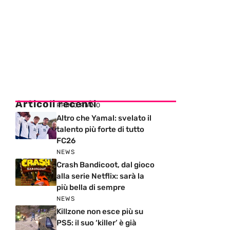
Articoli recenti
PRIMO PIANO
Altro che Yamal: svelato il
talento più forte di tutto
FC26
NEWS
Crash Bandicoot, dal gioco
alla serie Netflix: sarà la
più bella di sempre
NEWS
Killzone non esce più su
PS5: il suo ‘killer’ è già