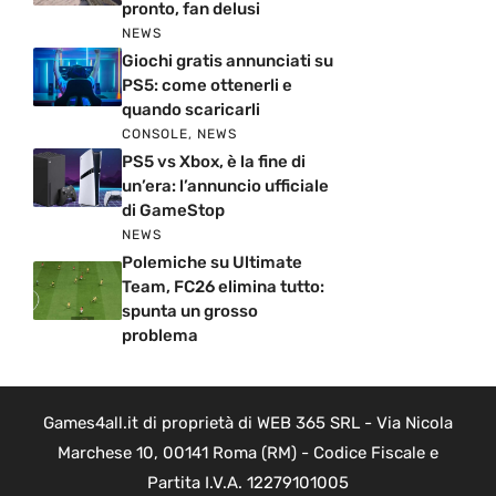
pronto, fan delusi
NEWS
Giochi gratis annunciati su
PS5: come ottenerli e
quando scaricarli
CONSOLE
,
NEWS
PS5 vs Xbox, è la fine di
un’era: l’annuncio ufficiale
di GameStop
NEWS
Polemiche su Ultimate
Team, FC26 elimina tutto:
spunta un grosso
problema
Games4all.it di proprietà di WEB 365 SRL - Via Nicola
Marchese 10, 00141 Roma (RM) - Codice Fiscale e
Partita I.V.A. 12279101005