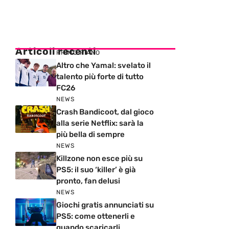
Articoli recenti
PRIMO PIANO
Altro che Yamal: svelato il
talento più forte di tutto
FC26
NEWS
Crash Bandicoot, dal gioco
alla serie Netflix: sarà la
più bella di sempre
NEWS
Killzone non esce più su
PS5: il suo ‘killer’ è già
pronto, fan delusi
NEWS
Giochi gratis annunciati su
PS5: come ottenerli e
quando scaricarli