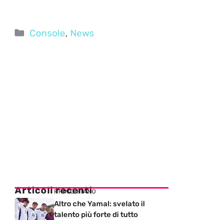
Categorie
Console
,
News
Articoli recenti
PRIMO PIANO
Altro che Yamal: svelato il
talento più forte di tutto