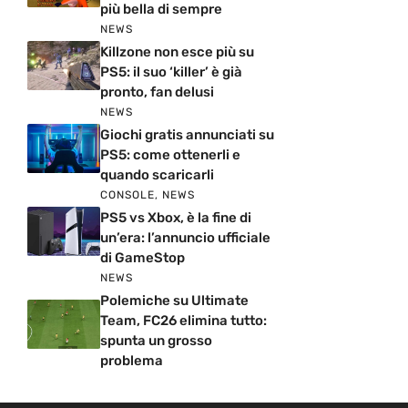
più bella di sempre
NEWS
Killzone non esce più su
PS5: il suo ‘killer’ è già
pronto, fan delusi
NEWS
Giochi gratis annunciati su
PS5: come ottenerli e
quando scaricarli
CONSOLE
,
NEWS
PS5 vs Xbox, è la fine di
un’era: l’annuncio ufficiale
di GameStop
NEWS
Polemiche su Ultimate
Team, FC26 elimina tutto:
spunta un grosso
problema