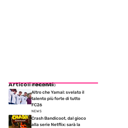
Articoli recenti
PRIMO PIANO
Altro che Yamal: svelato il
talento più forte di tutto
FC26
NEWS
Crash Bandicoot, dal gioco
alla serie Netflix: sarà la