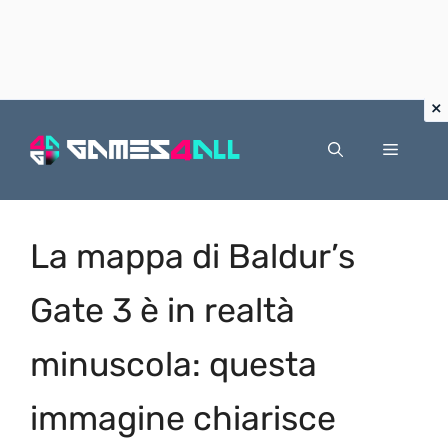
Vai
al
Menu
contenuto
La mappa di Baldur’s
Gate 3 è in realtà
minuscola: questa
immagine chiarisce