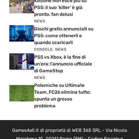
Killzone non esce più su
PS5: il suo ‘killer’ è già
pronto, fan delusi
NEWS
Giochi gratis annunciati su
PS5: come ottenerli e
quando scaricarli
CONSOLE
,
NEWS
PS5 vs Xbox, è la fine di
un’era: l’annuncio ufficiale
di GameStop
NEWS
Polemiche su Ultimate
Team, FC26 elimina tutto:
spunta un grosso
problema
Games4all.it di proprietà di WEB 365 SRL - Via Nicola
Marchese 10, 00141 Roma (RM) - Codice Fiscale e