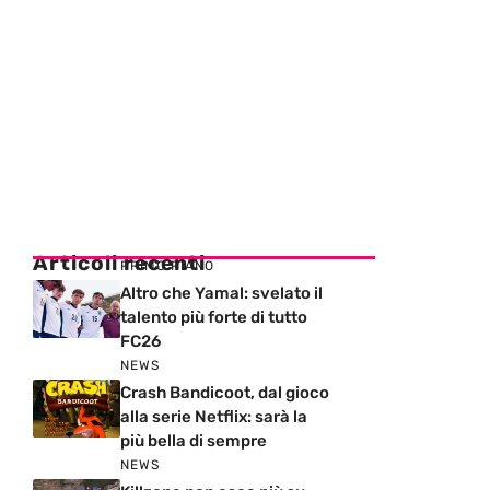
Articoli recenti
PRIMO PIANO
Altro che Yamal: svelato il
talento più forte di tutto
FC26
NEWS
Crash Bandicoot, dal gioco
alla serie Netflix: sarà la
più bella di sempre
NEWS