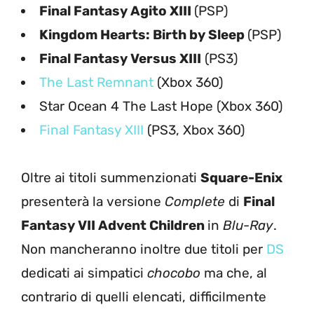
Final Fantasy Agito XIII
(PSP)
Kingdom Hearts: Birth by Sleep
(PSP)
Final Fantasy Versus XIII
(PS3)
The Last Remnant
(Xbox 360)
Star Ocean 4 The Last Hope (Xbox 360)
Final Fantasy XIII
(PS3, Xbox 360)
Oltre ai titoli summenzionati
Square-Enix
presenterà la versione
Complete
di
Final
Fantasy VII Advent Children
in
Blu-Ray
.
Non mancheranno inoltre due titoli per
DS
dedicati ai simpatici
chocobo
ma che, al
contrario di quelli elencati, difficilmente