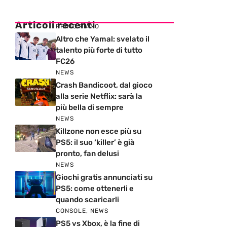
Articoli recenti
PRIMO PIANO
Altro che Yamal: svelato il
talento più forte di tutto
FC26
NEWS
Crash Bandicoot, dal gioco
alla serie Netflix: sarà la
più bella di sempre
NEWS
Killzone non esce più su
PS5: il suo ‘killer’ è già
pronto, fan delusi
NEWS
Giochi gratis annunciati su
PS5: come ottenerli e
quando scaricarli
CONSOLE
,
NEWS
PS5 vs Xbox, è la fine di