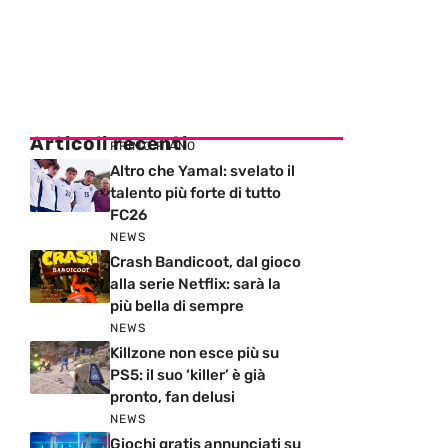
Articoli recenti
PRIMO PIANO
Altro che Yamal: svelato il
talento più forte di tutto
FC26
NEWS
Crash Bandicoot, dal gioco
alla serie Netflix: sarà la
più bella di sempre
NEWS
Killzone non esce più su
PS5: il suo ‘killer’ è già
pronto, fan delusi
NEWS
Giochi gratis annunciati su