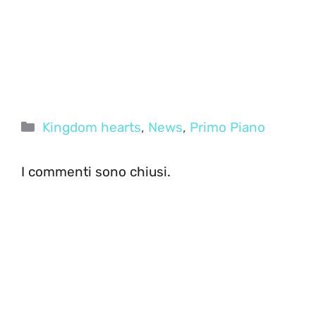
Categorie
Kingdom hearts
,
News
,
Primo Piano
I commenti sono chiusi.