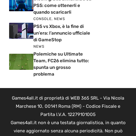
PS5: come ottenerli e
quando scaricarli
CONSOLE
,
NEWS
PS5 vs Xbox, è la fine di
un’era: l’annuncio ufficiale
di GameStop
NEWS
Polemiche su Ultimate
Team, FC26 elimina tutto:
spunta un grosso
problema
Games4all.it di proprietà di WEB 365 SRL - Via Nicola
Marchese 10, 00141 Roma (RM) - Codice Fiscale e
Partita I.V.A. 12279101005
Games4all.it non è una testata giornalistica, in quanto
viene aggiornato senza alcuna periodicità. Non può