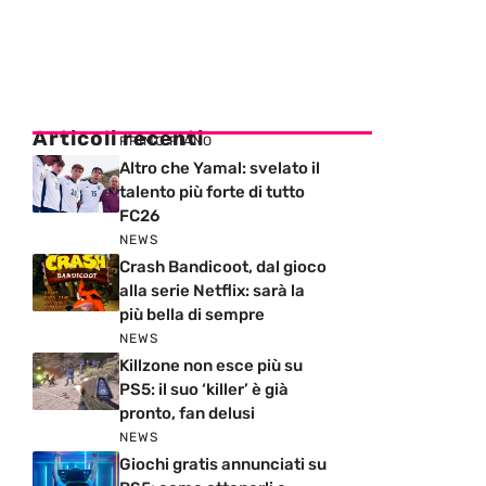
Articoli recenti
PRIMO PIANO
Altro che Yamal: svelato il
talento più forte di tutto
FC26
NEWS
Crash Bandicoot, dal gioco
alla serie Netflix: sarà la
più bella di sempre
NEWS
Killzone non esce più su
PS5: il suo ‘killer’ è già
pronto, fan delusi
NEWS
Giochi gratis annunciati su