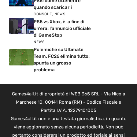
PS5: come ottenerli e
quando scaricarli
CONSOLE
,
NEWS
PS5 vs Xbox, è la fine di
un’era: l’annuncio ufficiale
di GameStop
NEWS
Polemiche su Ultimate
Team, FC26 elimina tutto:
spunta un grosso
problema
Games4all.it di proprietà di WEB 365 SRL - Via Nicola
Marchese 10, 00141 Roma (RM) - Codice Fiscale e
Partita I.V.A. 12279101005
Games4all.it non è una testata giornalistica, in quanto
viene aggiornato senza alcuna periodicità. Non può
pertanto considerarsi un prodotto editoriale ai sensi