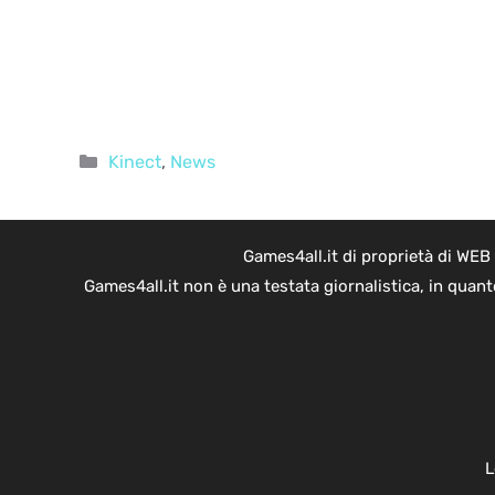
Categorie
Kinect
,
News
Games4all.it di proprietà di WEB
Games4all.it non è una testata giornalistica, in quan
L