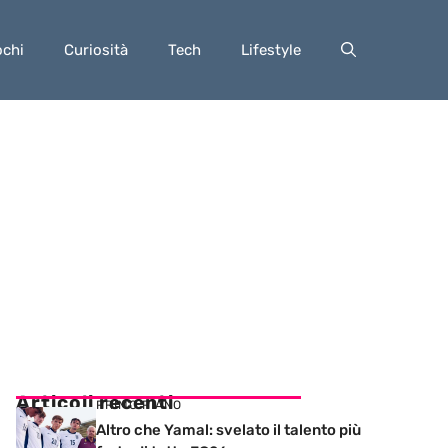
ochi
Curiosità
Tech
Lifestyle
Articoli recenti
PRIMO PIANO
Altro che Yamal: svelato il talento più