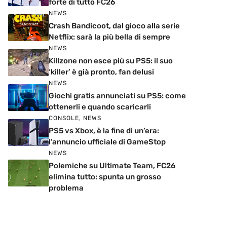
forte di tutto FC26
NEWS
Crash Bandicoot, dal gioco alla serie
Netflix: sarà la più bella di sempre
NEWS
Killzone non esce più su PS5: il suo
‘killer’ è già pronto, fan delusi
NEWS
Giochi gratis annunciati su PS5: come
ottenerli e quando scaricarli
CONSOLE
,
NEWS
PS5 vs Xbox, è la fine di un’era:
l’annuncio ufficiale di GameStop
NEWS
Polemiche su Ultimate Team, FC26
elimina tutto: spunta un grosso
problema