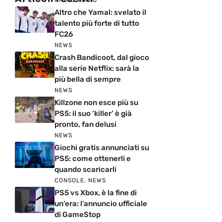
PRIMO PIANO
Altro che Yamal: svelato il
talento più forte di tutto
FC26
NEWS
Crash Bandicoot, dal gioco
alla serie Netflix: sarà la
più bella di sempre
NEWS
Killzone non esce più su
PS5: il suo ‘killer’ è già
pronto, fan delusi
NEWS
Giochi gratis annunciati su
PS5: come ottenerli e
quando scaricarli
CONSOLE
,
NEWS
PS5 vs Xbox, è la fine di
un’era: l’annuncio ufficiale
di GameStop