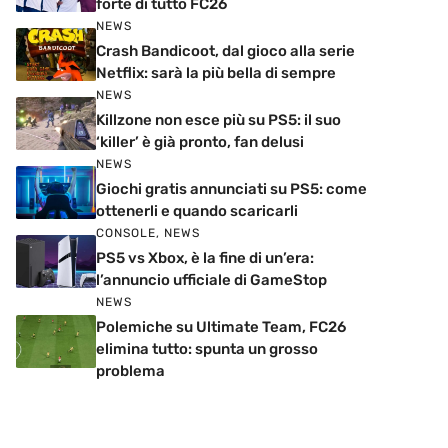
forte di tutto FC26
NEWS
Crash Bandicoot, dal gioco alla serie
Netflix: sarà la più bella di sempre
NEWS
Killzone non esce più su PS5: il suo
‘killer’ è già pronto, fan delusi
NEWS
Giochi gratis annunciati su PS5: come
ottenerli e quando scaricarli
CONSOLE
,
NEWS
PS5 vs Xbox, è la fine di un’era:
l’annuncio ufficiale di GameStop
NEWS
Polemiche su Ultimate Team, FC26
elimina tutto: spunta un grosso
problema