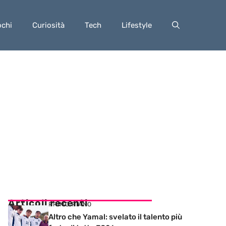
ochi
Curiosità
Tech
Lifestyle
Articoli recenti
PRIMO PIANO
Altro che Yamal: svelato il talento più