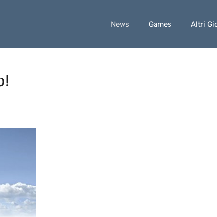
News
Games
Altri Gi
o!