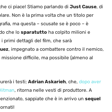
che ci piace! Stiamo parlando di
Just Cause
, di
are. Non è la prima volta che un titolo per
rafia, ma questa – scusate se è poco – è
ndo che lo
sparatutto
ha colpito milioni e
i primi dettagli del film, che sarà
guez
, impegnato a combattere contro il nemico,
na missione difficile, ma possibile (almeno al
urerà i testi;
Adrian Askarieh
, che,
dopo aver
 Hitman
, ritorna nelle vesti di produttore. A
enzionato, sappiate che è in arrivo un
sequel
iornati!