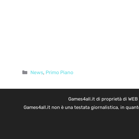
Categorie
News
,
Primo Piano
Games4all.it di proprietà di WEB
Games4all.it non è una testata giornalistica, in quan