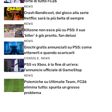
forte di tutto FC26
NEWS
Crash Bandicoot, dal gioco alla serie
Netflix: sarà la più bella di sempre
NEWS
Killzone non esce più su PS5: il suo
‘killer’ è già pronto, fan delusi
NEWS
Giochi gratis annunciati su PS5: come
ottenerli e quando scaricarli
CONSOLE
,
NEWS
PS5 vs Xbox, è la fine di un’era:
l’annuncio ufficiale di GameStop
NEWS
Polemiche su Ultimate Team, FC26
elimina tutto: spunta un grosso
problema