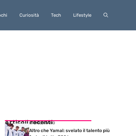
ochi
Curiosità
Tech
Lifestyle
Articoli recenti
PRIMO PIANO
Altro che Yamal: svelato il talento più