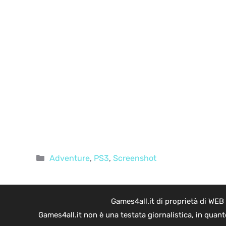
Categorie
Adventure
,
PS3
,
Screenshot
Games4all.it di proprietà di WEB
Games4all.it non è una testata giornalistica, in quan