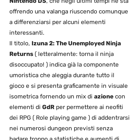
Nintendo DS
, che negli ultimi tempi ne sta
offrendo una valanga riuscendo comunque
a differenziarsi per alcuni elementi
interessanti.
Il titolo,
Izuna 2: The Unemployed Ninja
Returns
( letteralmente: torna il ninja
disoccupato! ) indica già la componente
umoristica che aleggia durante tutto il
gioco e si presenta graficamente in visuale
isometrica fornendo un mix di
azione
con
elementi di
GdR
per permettere ai neofiti
dei RPG ( Role playing game ) di addentrarsi
nei numerosi dungeon previsti senza
badare troppo a statistiche e aumenti di