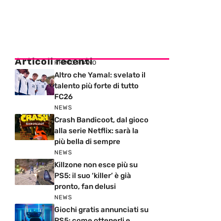
Articoli recenti
PRIMO PIANO
Altro che Yamal: svelato il
talento più forte di tutto
FC26
NEWS
Crash Bandicoot, dal gioco
alla serie Netflix: sarà la
più bella di sempre
NEWS
Killzone non esce più su
PS5: il suo ‘killer’ è già
pronto, fan delusi
NEWS
Giochi gratis annunciati su
PS5: come ottenerli e