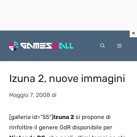
Vai
al
Menu
contenuto
Izuna 2, nuove immagini
Maggio 7, 2008
di
[galleria id=”55″]
Izuna 2
si propone di
rinfoltire il genere GdR disponibile per