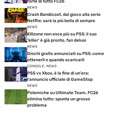
forte di tutto FC26
NEWS
Crash Bandicoot, dal gioco alla serie
Netflix: sarà la più bella di sempre
NEWS
Killzone non esce più su PS5: il suo
‘killer’ è già pronto, fan delusi
NEWS
Giochi gratis annunciati su PS5: come
ottenerli e quando scaricarli
CONSOLE
,
NEWS
PS5 vs Xbox, è la fine di un’era:
l’annuncio ufficiale di GameStop
NEWS
Polemiche su Ultimate Team, FC26
elimina tutto: spunta un grosso
problema