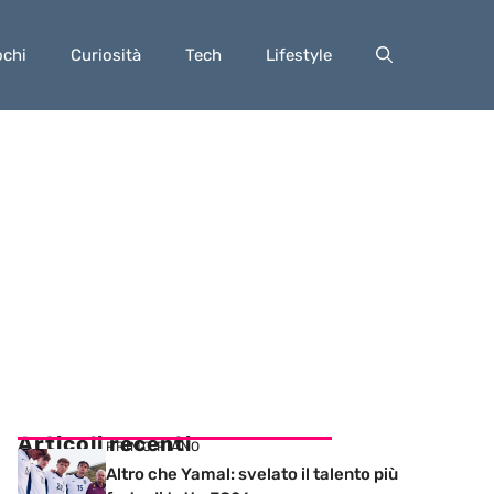
ochi
Curiosità
Tech
Lifestyle
Articoli recenti
PRIMO PIANO
Altro che Yamal: svelato il talento più